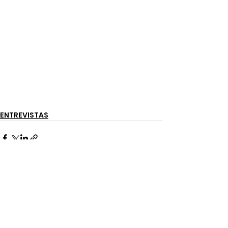
ENTREVISTAS
Ver tudo
Posts recentes