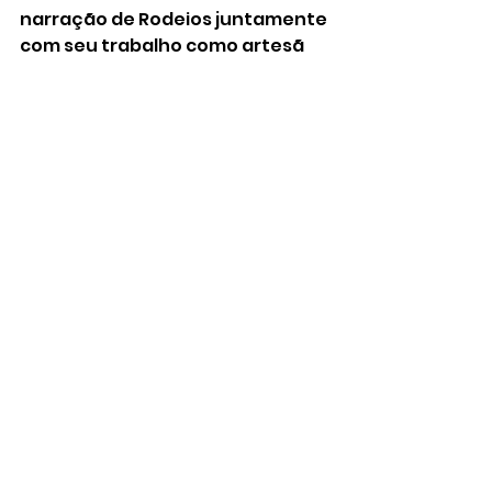
narração de Rodeios juntamente 
com seu trabalho como artesã 
em velas com registro no FGTAS.
www.degramadopravoce.com.br
Ver tudo
Posts recentes