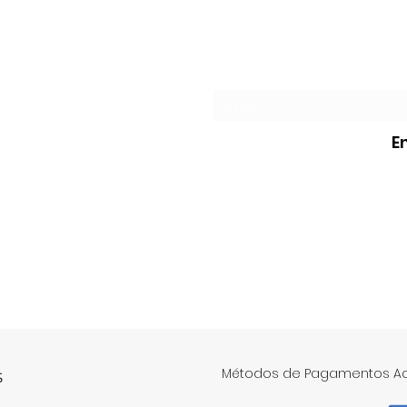
Trajetória construída
emoc
entre a tradição, a
vida
música e a comunicação
Formulário de assi
E
Métodos de Pagamentos Ac
S