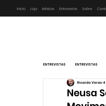
Início
Loja
Artistas
Entrevistas
Sobre
Cont
ENTREVISTAS
ENTREVISTAS
Ricardo Veras
4
Neusa S