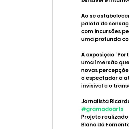
sensível e intuiti
Ao se estabelece
paleta de sensaç
com incursões pe
uma profunda con
A exposição "Por
uma imersão que 
novas percepções
o espectador a at
invisível e o tra
Jornalista Ricard
#gramadoarts
Projeto realizado 
Blanc de Fomento