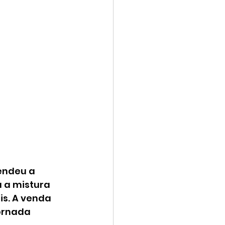
endeu a 
 a mistura 
is. A venda 
ornada 