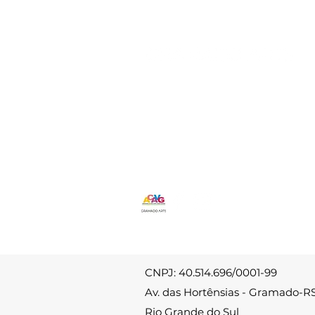
delicadeza da natureza
e a sensibilidade do
olhar artístico
ricardoveras1969@gmail.com
(54) 9 9160 0714
Av. das Hortênsias - Carniel
Gramado-RS
CNPJ: 40.514.696/0001-99
Av. das Hortênsias - Gramado-R
Rio Grande do Sul