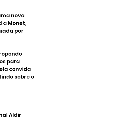
uma nova 
 a Monet, 
iada por 
propondo 
os para 
ela convida 
tindo sobre o 
al Aldir 