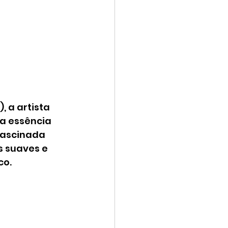
 a artista 
a essência 
fascinada 
 suaves e 
co.