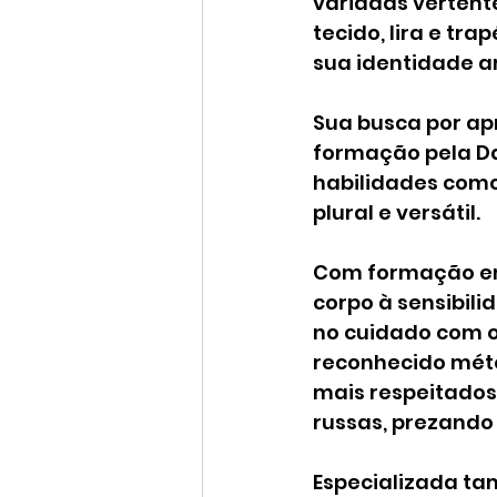
variadas vertente
tecido, lira e tr
sua identidade ar
Sua busca por ap
formação pela Da
habilidades como
plural e versátil.
Com formação em 
corpo à sensibili
no cuidado com o
reconhecido méto
mais respeitados 
russas, prezando 
Especializada ta