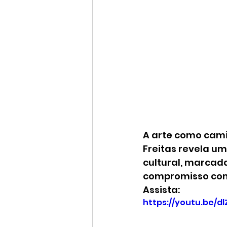
A arte como camin
Freitas revela u
cultural, marcada
compromisso com 
Assista:
https://youtu.be/d