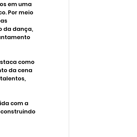
anos em uma 
o. Por meio 
as 
o da dança, 
antamento 
estaca como 
nto da cena 
talentos, 
ida com a 
construindo 