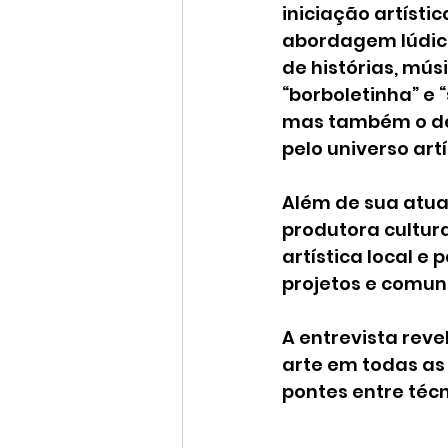
iniciação artísti
abordagem lúdica,
de histórias, mú
“borboletinha” e
mas também o de
pelo universo art
Além de sua atua
produtora cultur
artística local e
projetos e comun
A entrevista rev
arte em todas as
pontes entre técn