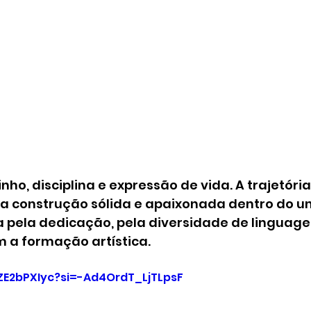
ho, disciplina e expressão de vida. A trajetória
ma construção sólida e apaixonada dentro do un
 pela dedicação, pela diversidade de linguagen
a formação artística.
lZE2bPXIyc?si=-Ad4OrdT_LjTLpsF