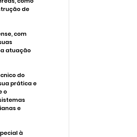
éreas, como 
strução de 
nse, com 
suas 
ma atuação 
cnico do 
sua prática e 
 o 
sistemas 
ianas e 
ecial à 