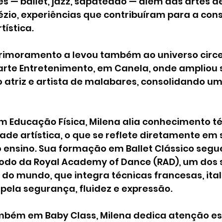
s — ballet, jazz, sapateado — além das artes a
apézio, experiências que contribuíram para a con
tística.
rimoramento a levou também ao universo circe
rte Entretenimento, em Canela, onde ampliou 
 atriz e artista de malabares, consolidando u
Educação Física, Milena alia conhecimento té
dade artística, o que se reflete diretamente em 
 ensino. Sua formação em Ballet Clássico segue
do da Royal Academy of Dance (RAD), um dos 
do mundo, que integra técnicas francesas, ital
pela segurança, fluidez e expressão.
mbém em Baby Class, Milena dedica atenção esp