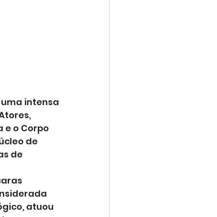
 uma intensa 
Atores, 
 e o Corpo 
úcleo de 
as de 
aras 
onsiderada 
gico, atuou 