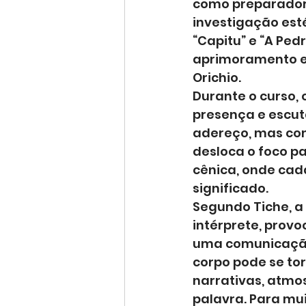
como preparadora
investigação esté
“Capitu” e “A Ped
aprimoramento ex
Orichio.
Durante o curso,
presença e escut
adereço, mas como
desloca o foco pa
cênica, onde cad
significado.
Segundo Tiche, a
intérprete, prov
uma comunicação 
corpo pode se tor
narrativas, atmo
palavra. Para mui