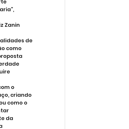
te 
ria”, 
z Zanin 
alidades de 
ão como 
proposta 
verdade 
ire 
com o 
ço, criando 
ou como o 
tar 
e da 
a 