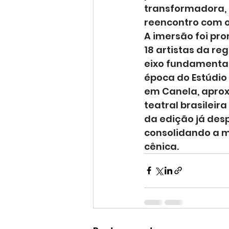
transformadora, 
reencontro com o
A imersão foi prom
18 artistas da r
eixo fundamental
época do Estúdio
em Canela, apro
teatral brasileir
da edição já des
consolidando a m
cênica.