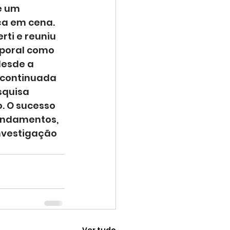
e um 
ça em cena.
rti e reuniu 
rporal como 
desde a 
 continuada 
quisa 
o. O sucesso 
undamentos, 
nvestigação 
Ver tudo