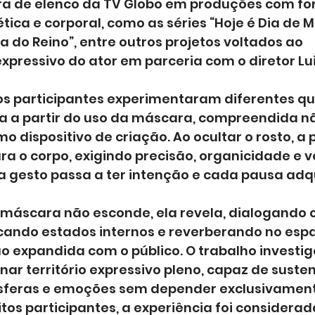
 de elenco da TV Globo em produções com for
tica e corporal, como as séries “Hoje é Dia de Ma
ra do Reino”, entre outros projetos voltados ao 
pressivo do ator em parceria com o diretor Lui
 os participantes experimentaram diferentes qu
a a partir do uso da máscara, compreendida n
 dispositivo de criação. Ao ocultar o rosto, a 
ra o corpo, exigindo precisão, organicidade e 
a gesto passa a ter intenção e cada pausa adqu
 máscara não esconde, ela revela, dialogando 
ocando estados internos e reverberando no espa
expandida com o público. O trabalho investig
nar território expressivo pleno, capaz de susten
sferas e emoções sem depender exclusivament
tos participantes, a experiência foi considerad