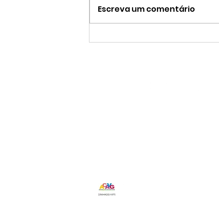
Escreva um comentário
RICARDO VERAS |
ORGANISMOS DO INVISÍVEL
ricardoveras1969@gmail.com
(54) 9 9160 0714
Av. das Hortênsias - Carniel
Gramado-RS