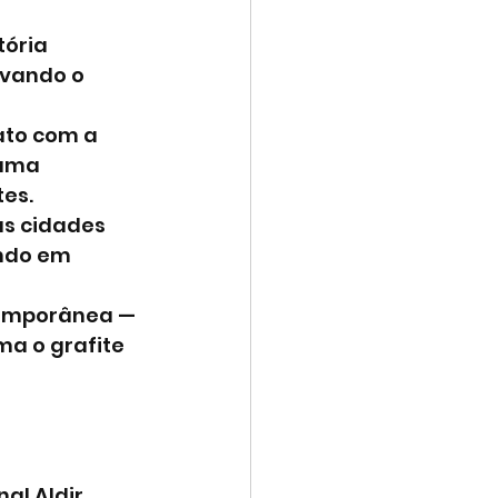
ória 
evando o 
to com a 
 uma 
tes.
as cidades 
ndo em 
ntemporânea — 
a o grafite 
al Aldir 