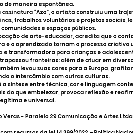
do de maneira espontânea.
assinatura “Azo”, o artista construiu uma trajet
nas, trabalhos voluntários e projetos sociais, l
s, comunidades e espaços públicos.
cação de arte-educador, acredita que o conta
ira e o aprendizado tornam o processo criativo
ca e transformadora para crianças e adolescen
ltrapassou fronteiras: além de atuar em divers
também levou suas cores para a Europa, grafita
ndo o intercâmbio com outras culturas.
 é a síntese entre técnica, cor e linguagem co
s do que embelezar, provoca reflexão e reafirm
egítima e universal.
o Veras - Paralelo 29 Comunicação e Artes Ltda
com recursos da lei 14.399/2022 – Política Nacion