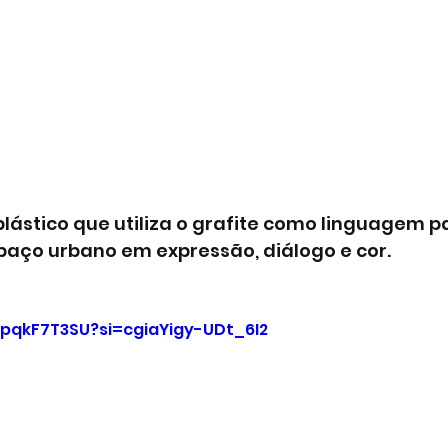
plástico que utiliza o grafite como linguagem p
paço urbano em expressão, diálogo e cor. 
gpqkF7T3SU?si=cgiaYigy-UDt_6I2