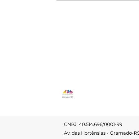
delicadeza da natureza
e a sensibilidade do
olhar artístico
ricardoveras1969@gmail.com
(54) 9 9160 0714
Av. das Hortênsias - Carniel
Gramado-RS
CNPJ: 40.514.696/0001-99
Av. das Hortênsias - Gramado-R