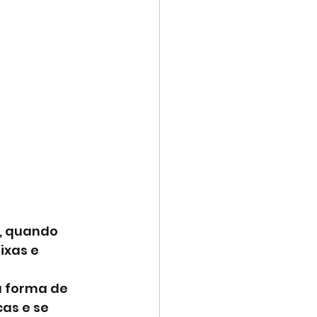
, quando 
ixas e 
 forma de 
as e se 