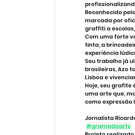
profissionalizan
Reconhecido pela 
marcada por ofici
graffiti a escola
Com uma forte vo
tinta, a brincade
experiência lúdi
Seu trabalho já u
brasileiras, Azo 
Lisboa e vivencia
Hoje, seu grafite
uma arte que, mai
como expressão l
Jornalista Ricard
#gramadoarts
Projeto realizado 